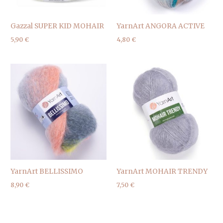
Gazzal SUPER KID MOHAIR
YarnArt ANGORA ACTIVE
5,90
€
4,80
€
YarnArt BELLISSIMO
YarnArt MOHAIR TRENDY
8,90
€
7,50
€