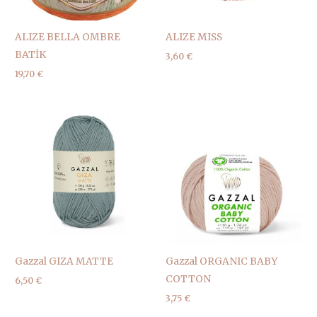
ALIZE BELLA OMBRE
ALIZE MISS
BATİK
3,60
€
19,70
€
Gazzal GIZA MATTE
Gazzal ORGANIC BABY
COTTON
6,50
€
3,75
€