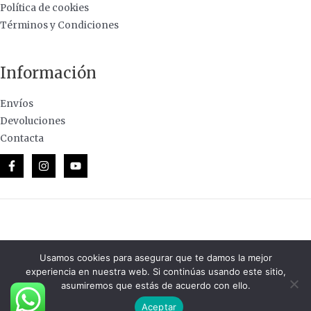
Política de cookies
Términos y Condiciones
Información
Envíos
Devoluciones
Contacta
© 2026 Casa de Lanas · Todos los derechos reservados.
Usamos cookies para asegurar que te damos la mejor
experiencia en nuestra web. Si continúas usando este sitio,
asumiremos que estás de acuerdo con ello.
Aceptar