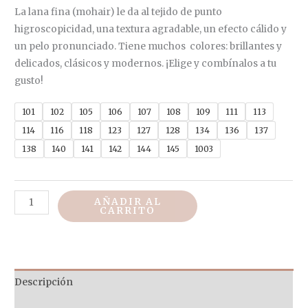
La lana fina (mohair) le da al tejido de punto
higroscopicidad, una textura agradable, un efecto cálido y
un pelo pronunciado. Tiene muchos colores: brillantes y
delicados, clásicos y modernos. ¡Elige y combínalos a tu
gusto!
101
102
105
106
107
108
109
111
113
114
116
118
123
127
128
134
136
137
138
140
141
142
144
145
1003
AÑADIR AL
CARRITO
Descripción