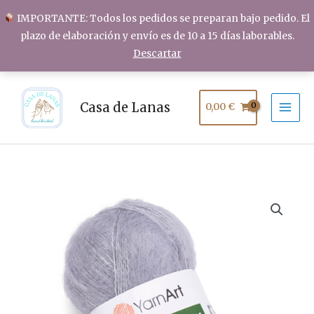
Ir
IMPORTANTE: Todos los pedidos se preparan bajo pedido. El
al
plazo de elaboración y envío es de 10 a 15 días laborables.
contenido
Descartar
Casa de Lanas
0,00
€
YarnArt
MOHAIR
TRENDY
cantidad