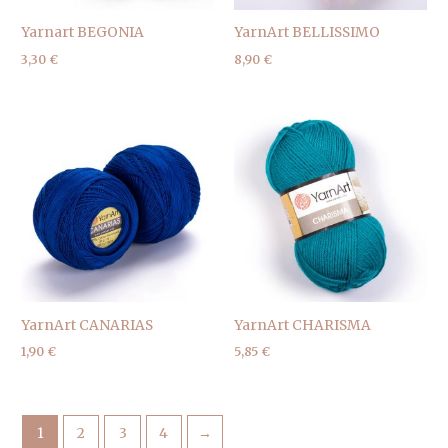
Yarnart BEGONIA
YarnArt BELLISSIMO
3,30
€
8,90
€
YarnArt CANARIAS
YarnArt CHARISMA
1,90
€
5,85
€
1
2
3
4
→