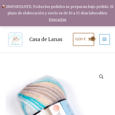
Ir
IMPORTANTE: Todos los pedidos se preparan bajo pedido. El
al
plazo de elaboración y envío es de 10 a 15 días laborables.
contenido
Descartar
Casa de Lanas
0,00
€
YarnArt
ANGORA
ACTIVE
cantidad