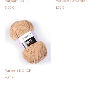
Yarnart ELITE
YarnArt CANARIAS
3,60
€
1,90
€
YarnArt DOLCE
4,90
€