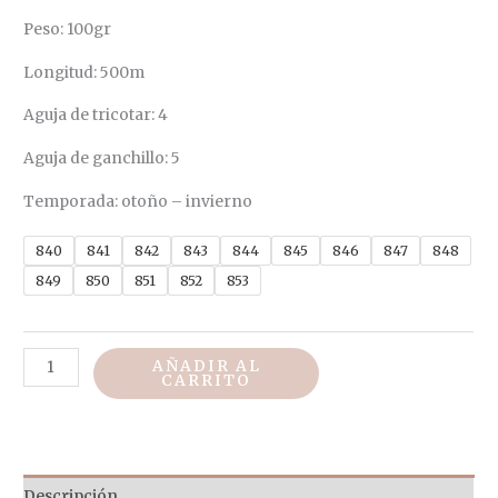
Peso: 100gr
Longitud: 500m
Aguja de tricotar: 4
Aguja de ganchillo: 5
Temporada: otoño – invierno
840
841
842
843
844
845
846
847
848
849
850
851
852
853
AÑADIR AL
CARRITO
Descripción