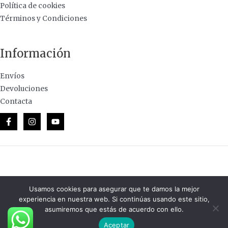
Política de cookies
Términos y Condiciones
Información
Envíos
Devoluciones
Contacta
© 2026 Casa de Lanas · Todos los derechos reservados.
Usamos cookies para asegurar que te damos la mejor
experiencia en nuestra web. Si continúas usando este sitio,
asumiremos que estás de acuerdo con ello.
Aceptar