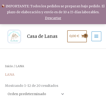
Ir
IMPORTANTE: Todos los pedidos se preparan bajo pedido. El
al
plazo de elaboración y envío es de 10 a 15 días laborables.
contenido
Descartar
Casa de Lanas
0,00
€
Inicio
/ LANA
LANA
Mostrando 1–12 de 20 resultados