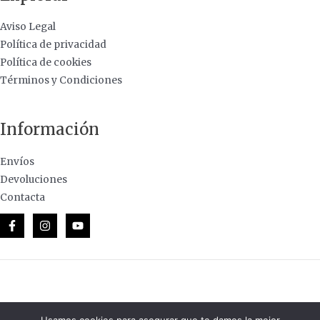
Aviso Legal
Política de privacidad
Política de cookies
Términos y Condiciones
Información
Envíos
Devoluciones
Contacta
© 2026 Casa de Lanas · Todos los derechos reservados.