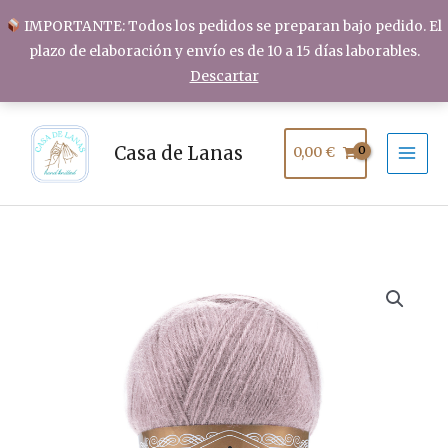
Ir
IMPORTANTE: Todos los pedidos se preparan bajo pedido. El
al
plazo de elaboración y envío es de 10 a 15 días laborables.
contenido
Descartar
Casa de Lanas
0,00
€
ALIZE
ANGORA
GOLD
cantidad