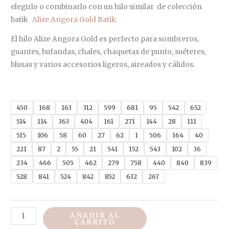
elegirlo o combinarlo con un hilo similar de colección
batik
Alize Angora Gold Batik
.
El hilo Alize Angora Gold es perfecto para sombreros,
guantes, bufandas, chales, chaquetas de punto, suéteres,
blusas y varios accesorios ligeros, aireados y cálidos.
450
168
163
312
599
681
95
542
652
514
114
363
404
161
271
144
28
111
515
106
58
60
27
62
1
506
164
40
221
87
2
55
21
541
152
543
102
36
234
466
505
462
279
758
440
840
839
528
841
524
842
852
632
267
AÑADIR AL
CARRITO