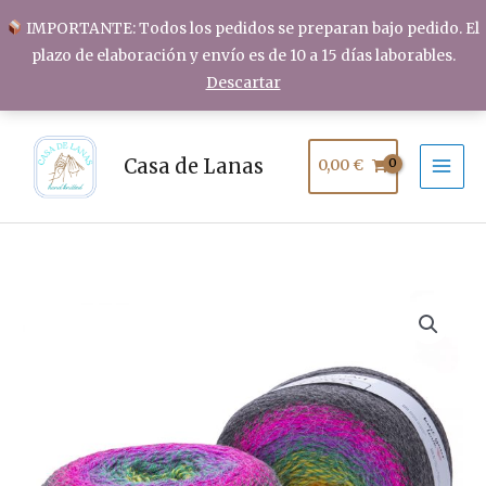
Ir
IMPORTANTE: Todos los pedidos se preparan bajo pedido. El
al
plazo de elaboración y envío es de 10 a 15 días laborables.
contenido
Descartar
Casa de Lanas
0,00
€
YarnArt
FLOWERS
ALPACA
cantidad